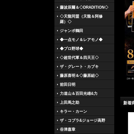
藤波辰爾＆◇DRADITION◇
◇天龍同盟（天龍＆阿修
羅）◇
ジャンボ鶴田
◆一点モノ＆レアモノ◆
◆プロ野球◆
◇超世代軍＆四天王◇
ザ・グレート・カブキ
藤原喜明＆◇藤原組◇
前田日明
力道山＆百田光雄&力
上田馬之助
新着
キラー・カーン
ザ・コブラ&ジョージ高野
谷津嘉章