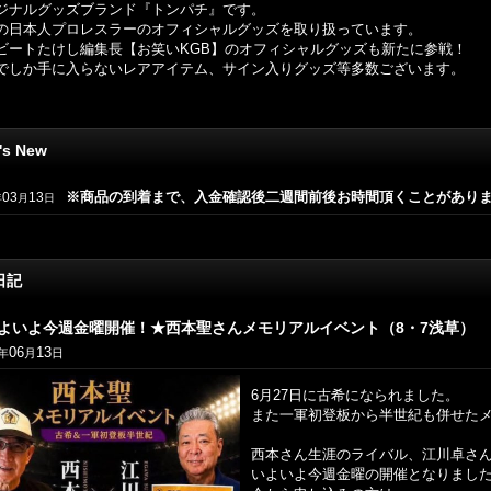
ジナルグッズブランド『トンパチ』です。
の日本人プロレスラーのオフィシャルグッズを取り扱っています。
ビートたけし編集長【お笑いKGB】のオフィシャルグッズも新たに参戦！
でしか手に入らないレアアイテム、サイン入りグッズ等多数ございます。
's New
※商品の到着まで、入金確認後二週間前後お時間頂くことがあり
03
13
年
月
日
日記
よいよ今週金曜開催！★西本聖さんメモリアルイベント（8・7浅草）
06
13
年
月
日
6月27日に古希になられました。
また一軍初登板から半世紀も併せた
西本さん生涯のライバル、江川卓さ
いよいよ今週金曜の開催となりまし