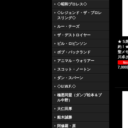
◇昭和プロレス◇
◇レジェンド・ザ・プロレ
スリング◇
ルー・テーズ
ザ・デストロイヤー
★ S
ビル・ロビンソン
約！
聖メ
ボブ・バックランド
川卓さ
アニマル・ウォリアー
7,00
スコット・ノートン
ダン・スバーン
◇U.W.F.◇
極悪同盟（ダンプ松本＆ブ
ル中野）
大仁田厚
船木誠勝
阿修羅・原