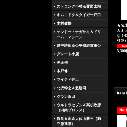
ストロング小林＆覆面太郎
キム・ドク＆タイガー戸口
木村健悟
★名
カミ
ケンドー・ナガサキ＆ドリ
な！4
ーム・マシーン
杉並
越中詩郎＆◇平成維震軍◇
3,30
グレート小鹿
渕正信
木戸修
マイティ井上
北沢幹之＆魁勝司
Item
グラン浜田
ウルトラセブン＆高杉政彦
（湘南プロレス）
No.
鶴見五郎＆大位山勝三（独
立愚連隊）