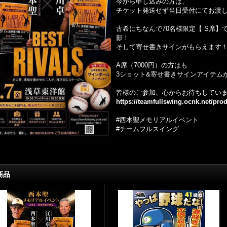
今から申し込みの方は、
チケット発送せず当日受付にてお渡
古希にちなんで70名様限定【 S席】
影！
そして寄せ書きサインがもらえます
A席（7000円）の方はも
3ショット&寄せ書きサインアイテム
皆様のご参加、心からお待ちしてい
https://teamfullswing.ocnk.net/pro
#西本聖メモリアルイベント
#チームフルスイング
商品