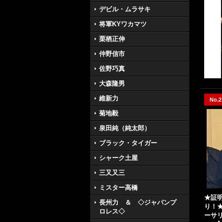
デビル・ムラサキ
将軍KYワカマツ
栗栖正伸
仲野信市
佐野巧真
大森隆男
維新力
No.2
菊地毅
泉田純（純太郎）
ブラック・タイガー
シャーク土屋
三又又三
ミスター高橋
★証
長州力 ＆ ◇ジャパンプ
り！
ロレス◇
ーサ