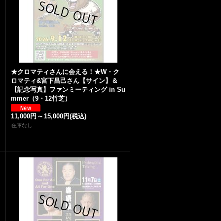
★クロマティさんに会える！★W・ク
ロマティ&宮下昌己さん【サイン】＆
【記念写真】ファンミーティング in Su
mmer（9・12竹芝）
11,000円
～
15,000円
(税込)
在庫なし