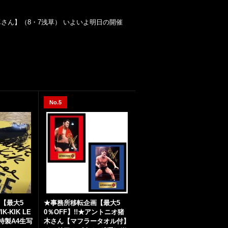
さん】（8・7浅草） いよいよ明日の開催
No.5
【最大5
★事務所移転企画【最大5
K-KIK LE
0％OFF】!!★アントニオ猪
特製A4生写
木さん【マフラータオル付】