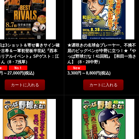
席は3ショット＆寄せ書きサイン確
★遅咲きの名球会プレーヤー、不撓不
★古希＆一軍初登板半世紀『西本
屈のビッグベンが中野に立つ！★『や
モリアルイベント』SPゲスト：江
っぱ野球だな！41回戦』【和田一浩さ
ん（8・7浅草）
ん】（8・28中野）
0円
～
27,000円
(税込)
3,300円
～
8,800円
(税込)