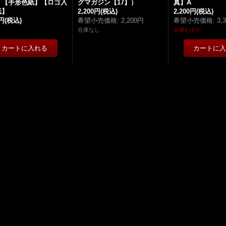
】【手形色紙】【ロゴ入
グマガジン【17】）
真】A
紙】
2,200円
(税込)
2,200円
(税込)
0円
(税込)
希望小売価格
:
2,200円
希望小売価格
:
3,
在庫なし
在庫わずか