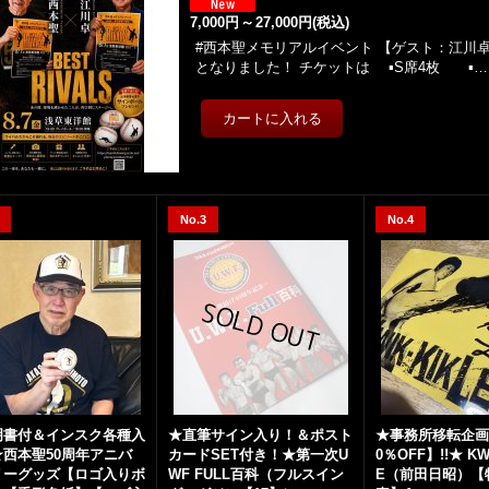
7,000円
～
27,000円
(税込)
#西本聖メモリアルイベント 【ゲスト：江川卓
となりました！ チケットは ▪️S席4枚 ▪️…
No.3
No.4
明書付＆インスク各種入
★直筆サイン入り！＆ポスト
★事務所移転企画
★西本聖50周年アニバ
カードSET付き！★第一次U
0％OFF】!!★ KWI
リーグッズ【ロゴ入りボ
WF FULL百科（フルスイン
E（前田日昭）【