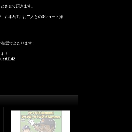
しとさせて頂きます。
で、西本&江川お二人との3ショット撮
！
が抽選で当たります！
ます！
duct/1142