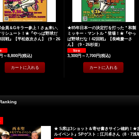
球会員＆Gキラー参上！さぁ来い、
★85年日本一の決定打を打った＂和製
ソリシュート！★『やっぱ野球だ
ミッキー・マントル＂登場！★『やっ
3回戦』【平松政次さん】（9・26
ぱ野球だな！42回戦』【長崎慶一さ
）
ん】（9・26杉並）
0円
～
8,800円
(税込)
3,300円
～
7,700円
(税込)
 Ranking
1
★ S席は3ショット＆寄せ書きサイン確約！
ルイベント』SPゲスト：江川卓さん（8・7浅