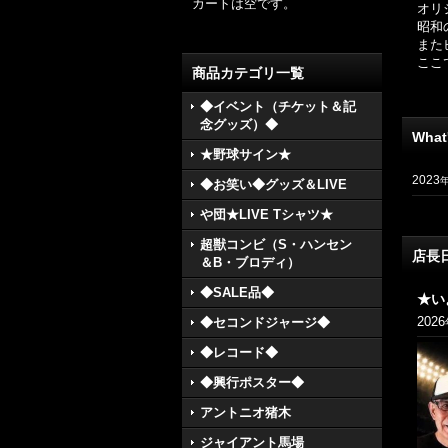
カートは空です。
オリ
昭和
また
ここ
商品カテゴリ一覧
◆イベント（チケット＆記
念グッズ）◆
What
★野球サイン★
2023
◆お笑い◆グッズ＆LIVE
や団★LIVE Tシャツ★
超獣コンビ（S・ハンセン
店長
＆B・ブロディ）
◆SALE品◆
★い
2026
◆セコンドジャージ◆
◆レコード◆
◆興行ポスター◆
アントニオ猪木
ジャイアント馬場