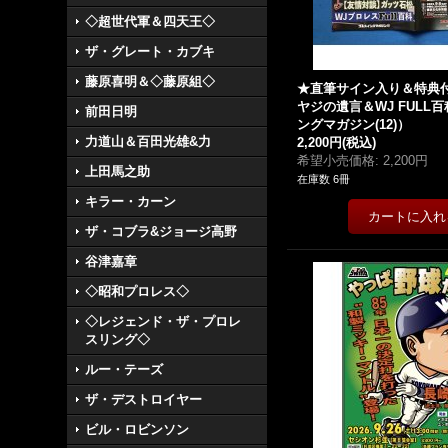
◇超世代軍＆四天王◇
ザ・グレート・カブキ
藤原喜明＆◇藤原組◇
★直筆サイン入り＆特典
ヤジの遺言＆WJ FULL
前田日明
ングマガジン(12)）
力道山＆百田光雄&力
2,200円
(税込)
希望小売価格
:
2,200円
上田馬之助
在庫数 6冊
キラー・カーン
ザ・コブラ&ジョージ高野
谷津嘉章
◇昭和プロレス◇
◇レジェンド・ザ・プロレ
スリング◇
ルー・テーズ
ザ・デストロイヤー
ビル・ロビンソン