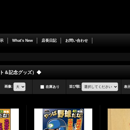
示
What's New
店長日記
お問い合わせ
ト＆記念グッズ）◆
画像
:
並び順
:
在庫あり
表