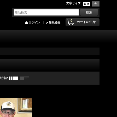
文字サイズ
:
0
カートの中身
ログイン
新規登録
示方法
: