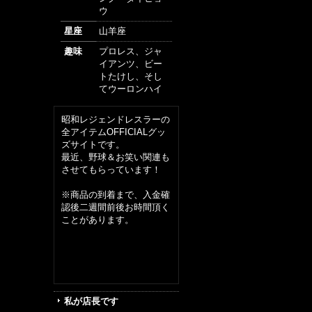
ウ
星座
山羊座
趣味
プロレス、ジャ
イアンツ、ビー
トたけし、そし
てウーロンハイ
昭和レジェンドレスラーの
全アイテムOFFICIALグッ
ズサイトです。
最近、野球＆お笑い関連も
させてもらっています！
※商品の到着まで、入金確
認後二週間前後お時間頂く
ことがあります。
私が店長です