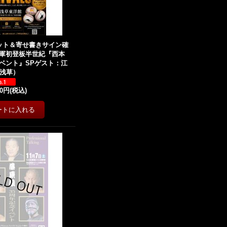
ョット＆寄せ書きサイン確
軍初登板半世紀『西本
ベント』SPゲスト：江
7浅草）
00円
(税込)