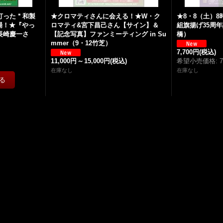
打った＂和製
★クロマティさんに会える！★W・ク
★8・8（土）
場！★『やっ
ロマティ&宮下昌己さん【サイン】＆
組旗揚げ35周年
長崎慶一さ
【記念写真】ファンミーティング in Su
橋）
mmer（9・12竹芝）
7,700円
(税込)
11,000円
～
15,000円
(税込)
希望小売価格
:
在庫なし
在庫なし