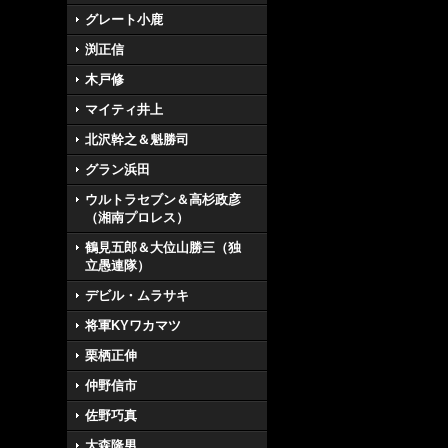
グレート小鹿
渕正信
木戸修
マイティ井上
北沢幹之＆魁勝司
グラン浜田
ウルトラセブン＆高杉政彦
（湘南プロレス）
鶴見五郎＆大位山勝三（独
立愚連隊）
デビル・ムラサキ
将軍KYワカマツ
栗栖正伸
仲野信市
佐野巧真
大森隆男