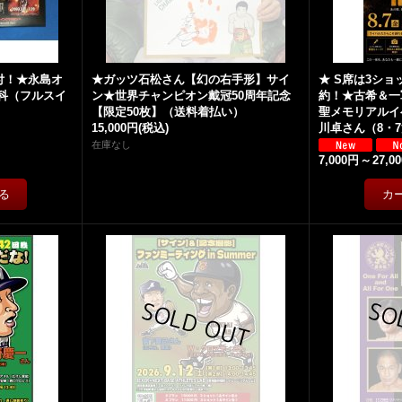
付！★永島オ
★ガッツ石松さん【幻の右手形】サイ
★ S席は3シ
百科（フルスイ
ン★世界チャンピオン戴冠50周年記念
約！★古希＆一
【限定50枚】（送料着払い）
聖メモリアルイ
15,000円
(税込)
川卓さん（8・
在庫なし
7,000円
～
27,0