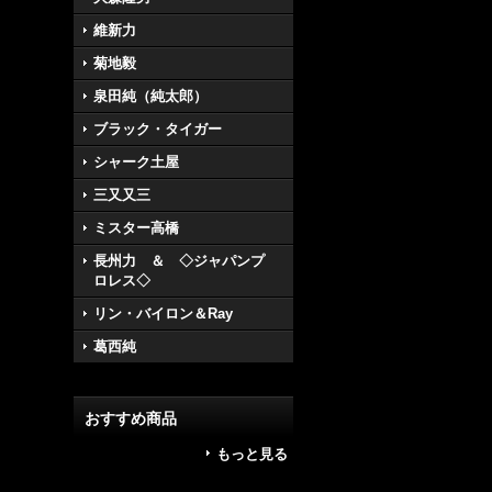
維新力
菊地毅
泉田純（純太郎）
ブラック・タイガー
シャーク土屋
三又又三
ミスター高橋
長州力 ＆ ◇ジャパンプ
ロレス◇
リン・バイロン＆Ray
葛西純
おすすめ商品
もっと見る