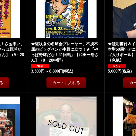
上！さぁ来い、
★遅咲きの名球会プレーヤー、不撓不
★証明書付＆イ
やっぱ野球だ
屈のビッグベンが中野に立つ！★『や
本聖50周年ア
ん】（9・26
っぱ野球だな！41回戦』【和田一浩さ
ゴ入りボール】
ん】（8・28中野）
り色紙】
3,300円
～
8,800円
(税込)
5,000円
(税込)