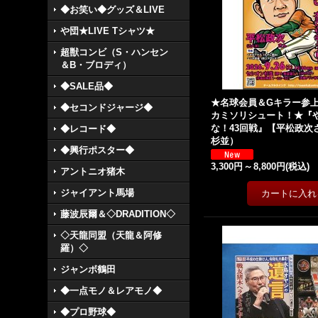
◆お笑い◆グッズ＆LIVE
や団★LIVE Tシャツ★
超獣コンビ（S・ハンセン
＆B・ブロディ）
◆SALE品◆
★名球会員＆Gキラー参
◆セコンドジャージ◆
カミソリシュート！★『
な！43回戦』【平松政次さ
◆レコード◆
杉並）
◆興行ポスター◆
3,300円
～
8,800円
(税込)
アントニオ猪木
ジャイアント馬場
藤波辰爾＆◇DRADITION◇
◇天龍同盟（天龍＆阿修
羅）◇
ジャンボ鶴田
◆一点モノ＆レアモノ◆
◆プロ野球◆