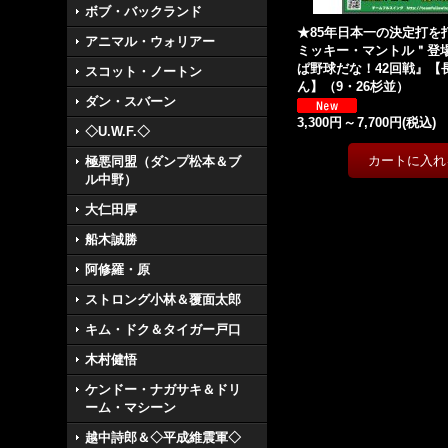
ボブ・バックランド
★85年日本一の決定打を
アニマル・ウォリアー
ミッキー・マントル＂登
ぱ野球だな！42回戦』【
スコット・ノートン
ん】（9・26杉並）
ダン・スバーン
3,300円
～
7,700円
(税込)
◇U.W.F.◇
極悪同盟（ダンプ松本＆ブ
ル中野）
大仁田厚
船木誠勝
阿修羅・原
ストロング小林＆覆面太郎
キム・ドク＆タイガー戸口
木村健悟
ケンドー・ナガサキ＆ドリ
ーム・マシーン
越中詩郎＆◇平成維震軍◇