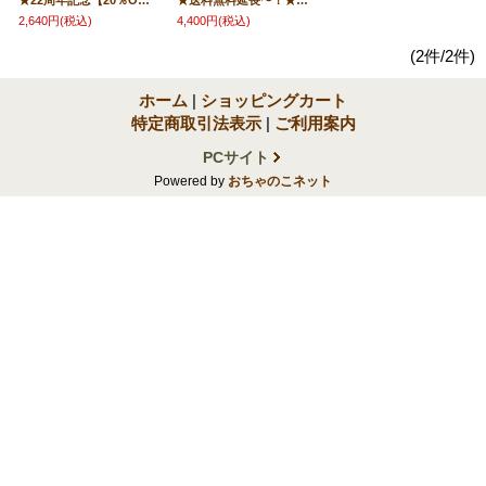
★22周年記念【20％OFF】!!★平成維震軍（越中＆カブキ＆健悟＆青柳）【特製寄せ書きサイン生写真】
★送料無料延長〜！★【維震軍イベントTシャツ】
2,640円
(税込)
4,400円
(税込)
(2件/2件)
ホーム
|
ショッピングカート
特定商取引法表示
|
ご利用案内
PCサイト
Powered by
おちゃのこネット