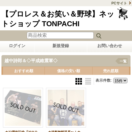
PCサイト
【プロレス＆お笑い＆野球】ネッ
トショップ TONPACHI
ログイン
新規登録
お問い合わせ
越中詩郎＆◇平成維震軍◇
一覧
おすすめ順
価格の安い順
売れ筋順
表示件数
: