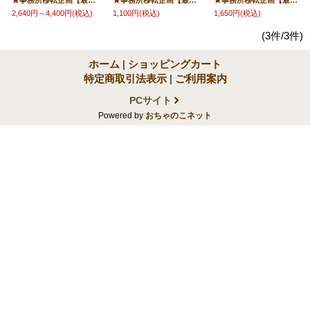
★事務所移転企画【最大50％OFF】!!★長州力・実使用タイツカード【直筆サイン入りorサイン無し】
★事務所移転企画【最大50％OFF】!!★ジャパンプロレス FULL百科（フルスイングマガジン(13)）
★事務所移転企画【最大50％OFF】!!★竹田会長＆大塚社長寄せ書きサイン色紙【ジャパンプロレスロゴ入り色紙】
2,640円～4,400円
(税込)
1,100円
(税込)
1,650円
(税込)
(3件/3件)
ホーム
|
ショッピングカート
特定商取引法表示
|
ご利用案内
PCサイト
Powered by
おちゃのこネット