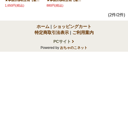
★事務所移転企画【最大50％OFF】!!★維新力選手引退記念【手形入り＆直筆サイン入り特大（A3）ポートレート】
★事務所移転企画【最大50％OFF】!!★維新力選手【直筆サイン入り生写真（A4）】
1,650円
(税込)
880円
(税込)
(2件/2件)
ホーム
|
ショッピングカート
特定商取引法表示
|
ご利用案内
PCサイト
Powered by
おちゃのこネット