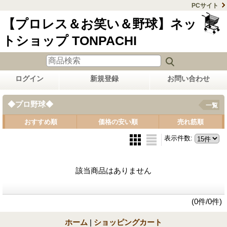
PCサイト
【プロレス＆お笑い＆野球】ネッ
トショップ TONPACHI
ログイン
新規登録
お問い合わせ
◆プロ野球◆
一覧
おすすめ順
価格の安い順
売れ筋順
表示件数
:
該当商品はありません
(0件/0件)
ホーム
|
ショッピングカート