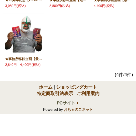
★22周年記念【20％OFF】!!★【ザ・デストロイヤー メモリアルTシャツ(2)】覆面十番勝負
★事務所移転企画【最大50％OFF】!!★ザ・デストロイヤー氏【手形入り・直筆サイン色紙】
★事務所移転企画【最大50％OFF】!!★故ザ・デストロイヤー氏【直筆サイン入り生写真】
3,080円
(税込)
8,800円
(税込)
4,400円
(税込)
★事務所移転企画【最大50％OFF】!!★ザ・デストロイヤー氏・実使用マスクカード【直筆サイン入りorサイン無し】
2,640円～4,400円
(税込)
(4件/4件)
ホーム
|
ショッピングカート
特定商取引法表示
|
ご利用案内
PCサイト
Powered by
おちゃのこネット