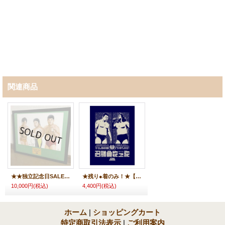
関連商品
★★独立記念日SALE！10000円引き！★“激烈FULLSWINGトーク”栄光の四天王イベント限定【メモリアルアートフレーム】
★残り●着のみ！★【藤波＆長州】イベント限定Tシャツ
10,000円
(税込)
4,400円
(税込)
ホーム
|
ショッピングカート
特定商取引法表示
|
ご利用案内