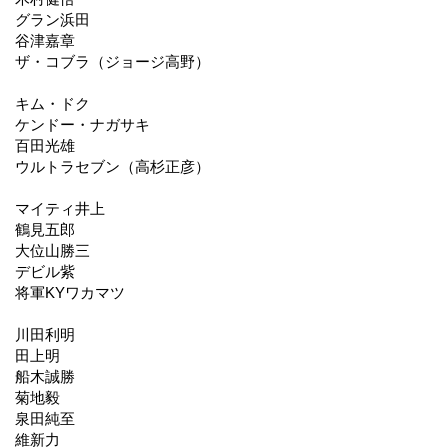
グラン浜田
谷津嘉章
ザ・コブラ（ジョージ高野）
キム・ドク
ケンドー・ナガサキ
百田光雄
ウルトラセブン（高杉正彦）
マイティ井上
鶴見五郎
大位山勝三
デビル紫
将軍KYワカマツ
川田利明
田上明
船木誠勝
菊地毅
泉田純至
維新力