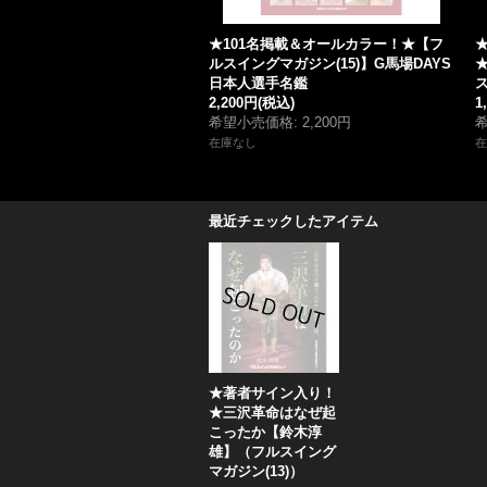
★101名掲載＆オールカラー！★【フ
★
ルスイングマガジン(15)】G馬場DAYS
日本人選手名鑑
ス
2,200円
(税込)
1
希望小売価格
:
2,200円
在庫なし
在
最近チェックしたアイテム
★著者サイン入り！
★三沢革命はなぜ起
こったか【鈴木淳
雄】（フルスイング
マガジン(13)）