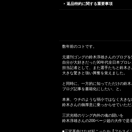
返品特約に関する重要事項
数年前のコトです。
元週刊ゴングの鈴木淳雄さんのブログを
自分が大好きだった90年代全日本プロ
担当記者として、また選手たちと鈴木さ
大きな驚きと強い興奮を覚えました。
と同時に、一方的に知ってただけの鈴木
ブログ記事を書籍化にしたい、と。
本来、ウチのような弱小ではなく大きな
鈴木さんの御厚意に乗っからせていただ
三沢光晴のリング内外の魂の闘いを
鈴木淳雄さんの200ページ超の大作で是
■三沢革命はなぜ起こったか【フルスイン