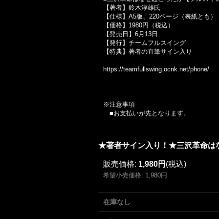
【著者】鈴木淳雄氏
【仕様】A5版、220ページ（表紙とも）
【価格】1980円（税込）
【発売日】6月13日
【発行】チームフルスイング
【特典】著者の直筆サイン入り
https://teamfullswing.ocnk.net/phone/
※注意事項
■お支払いが先となります。
★著者サイン入り！★三沢革命はな
販売価格
:
1,980円
(税込)
希望小売価格
:
1,980円
在庫なし