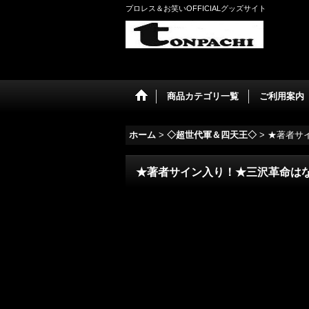
プロレス＆お笑いOFFICIALグッズサイト
商品カテゴリ一覧
ご利用案内
ホーム
>
◇超世代軍＆四天王◇
>
★著者サ
★著者サイン入り！★三沢革命はな